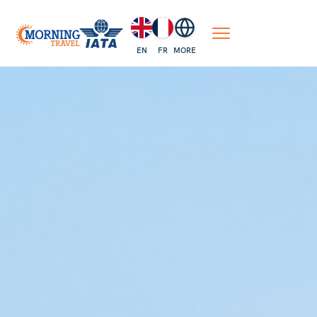
EN
FR
MORE