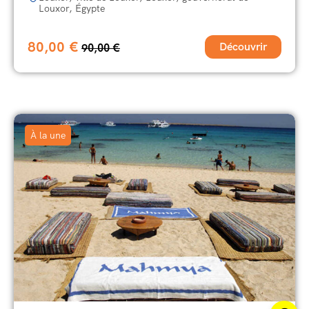
Louxor, Égypte
80,00
€
Découvrir
90,00
€
À la une