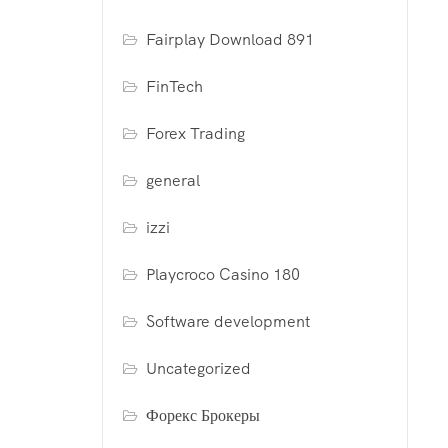
Fairplay Download 891
FinTech
Forex Trading
general
izzi
Playcroco Casino 180
Software development
Uncategorized
Форекс Брокеры