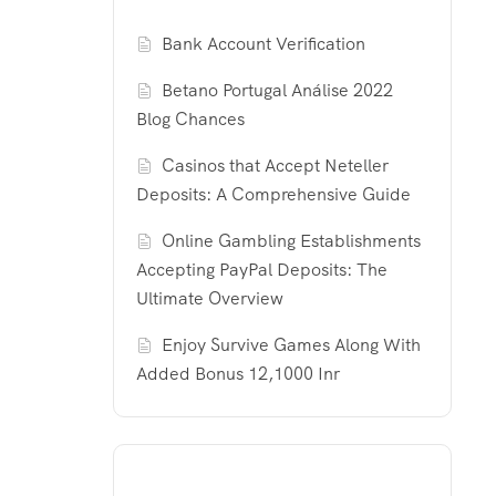
Bank Account Verification
Betano Portugal Análise 2022
Blog Chances
Casinos that Accept Neteller
Deposits: A Comprehensive Guide
Online Gambling Establishments
Accepting PayPal Deposits: The
Ultimate Overview
Enjoy Survive Games Along With
Added Bonus 12,1000 Inr